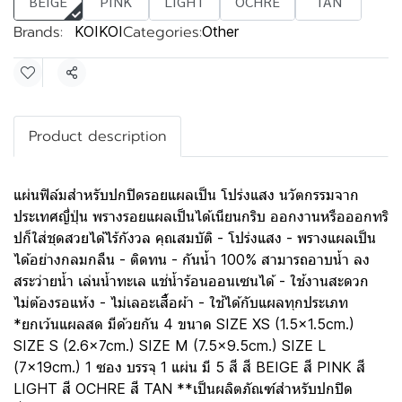
BEIGE
PINK
LIGHT
OCHRE
TAN
Brands:
Categories:
KOIKOI
Other
Share
Product description
แผ่นฟิล์มสำหรับปกปิดรอยแผลเป็น โปร่งแสง นวัตกรรมจาก
ประเทศญี่ปุ่น พรางรอยแผลเป็นได้เนียนกริบ ออกงานหรือออกทริ
ปก็ใส่ชุดสวยได้ไร้กังวล คุณสมบัติ - โปร่งแสง - พรางแผลเป็น
ได้อย่างกลมกลืน - ติดทน - กันน้ำ 100% สามารถอาบน้ำ ลง
สระว่ายน้ำ เล่นน้ำทะเล แช่น้ำร้อนออนเซนได้ - ใช้งานสะดวก
ไม่ต้องรอแห้ง - ไม่เลอะเสื้อผ้า - ใช้ได้กับแผลทุกประเภท
*ยกเว้นแผลสด มีด้วยกัน 4 ขนาด SIZE XS (1.5x1.5cm.)
SIZE S (2.6x7cm.) SIZE M (7.5x9.5cm.) SIZE L
(7x19cm.) 1 ซอง บรรจุ 1 แผ่น มี 5 สี สี BEIGE สี PINK สี
LIGHT สี OCHRE สี TAN **เป็นผลิตภัณฑ์สำหรับปกปิด