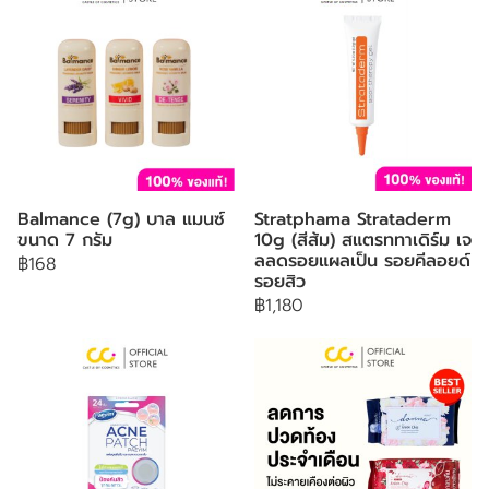
Balmance (7g) บาล แมนซ์
Stratphama Strataderm
ขนาด 7 กรัม
10g (สีส้ม) สแตรททาเดิร์ม เจ
ลลดรอยแผลเป็น รอยคีลอยด์
฿168
รอยสิว
฿1,180