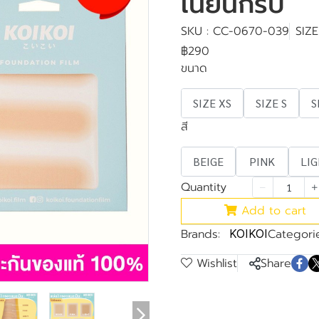
เนียนกริบ
SKU : CC-0670-039
SIZ
฿290
ขนาด
SIZE XS
SIZE S
S
สี
BEIGE
PINK
LI
Quantity
Add to cart
Brands:
Categorie
KOIKOI
Wishlist
Share