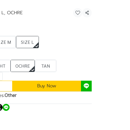
E L, OCHRE
Share
IZE M
SIZE L
GHT
OCHRE
TAN
Buy Now
s:
Other