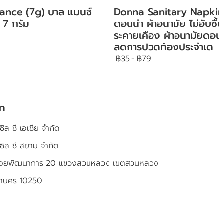
ance (7g) บาล แมนซ์
Donna Sanitary Napki
 7 กรัม
ดอนน่า ผ้าอนามัย ไม่อับชื้
ระคายเคือง ผ้าอนามัยดอน
ลดการปวดท้องประจำเด
฿35
-
฿79
ัท
ซิล ซี เอเชีย จำกัด
เซิล ซี สยาม จำกัด
4 ซอยพัฒนาการ 20 แขวงสวนหลวง เขตสวนหลวง
หานคร 10250