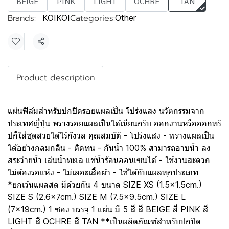
BEIGE
PINK
LIGHT
OCHRE
TAN
Brands:
Categories:
KOIKOI
Other
Share
Product description
แผ่นฟิล์มสำหรับปกปิดรอยแผลเป็น โปร่งแสง นวัตกรรมจาก
ประเทศญี่ปุ่น พรางรอยแผลเป็นได้เนียนกริบ ออกงานหรือออกทริ
ปก็ใส่ชุดสวยได้ไร้กังวล คุณสมบัติ - โปร่งแสง - พรางแผลเป็น
ได้อย่างกลมกลืน - ติดทน - กันน้ำ 100% สามารถอาบน้ำ ลง
สระว่ายน้ำ เล่นน้ำทะเล แช่น้ำร้อนออนเซนได้ - ใช้งานสะดวก
ไม่ต้องรอแห้ง - ไม่เลอะเสื้อผ้า - ใช้ได้กับแผลทุกประเภท
*ยกเว้นแผลสด มีด้วยกัน 4 ขนาด SIZE XS (1.5x1.5cm.)
SIZE S (2.6x7cm.) SIZE M (7.5x9.5cm.) SIZE L
(7x19cm.) 1 ซอง บรรจุ 1 แผ่น มี 5 สี สี BEIGE สี PINK สี
LIGHT สี OCHRE สี TAN **เป็นผลิตภัณฑ์สำหรับปกปิด