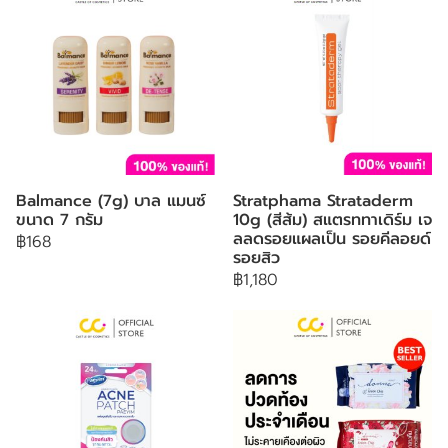
Balmance (7g) บาล แมนซ์
Stratphama Strataderm
ขนาด 7 กรัม
10g (สีส้ม) สแตรททาเดิร์ม เจ
ลลดรอยแผลเป็น รอยคีลอยด์
฿168
รอยสิว
฿1,180