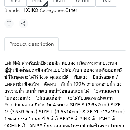
BEIGE
PINK
LIGHT
OCHRE
TAN
Brands:
Categories:
KOIKOI
Other
Share
Product description
แผ่นฟิล์มสำหรับปกปิดรอยสัก ทึบแสง นวัตกรรมจากประเทศ
ญี่ปุ่น ปิดสีรอยสักมิดสนิทแบบไม่ต้องโบก ออกงานหรือออกทริ
ปก็ใส่ชุดสวยได้ไร้กังวล คุณสมบัติ - ทึบแสง - ปิดสีรอยสัก /
แผลสีเข้ม มิดสนิท - ติดทน - กันน้ำ 100% สามารถอาบน้ำ ลง
สระว่ายน้ำ เล่นน้ำทะเล แช่น้ำร้อนออนเซนได้ - ใช้งานสะดวก
ไม่ต้องรอแห้ง - ไม่เลอะเสื้อผ้า - ใช้ได้กับแผลทุกประเภท
*ยกเว้นแผลสด มีด้วยกัน 4 ขนาด SIZE S (2.6x7cm.) SIZE
M (7.5x9.5cm.) SIZE L (9.5x14cm.) SIZE XL (13x19cm.)
1 ซอง บรรจุ 1 แผ่น มี 5 สี สี BEIGE สี PINK สี LIGHT สี
OCHRE สี TAN **เป็นผลิตภัณฑ์สำหรับปกปิดชั่วคราว ไม่มีผล