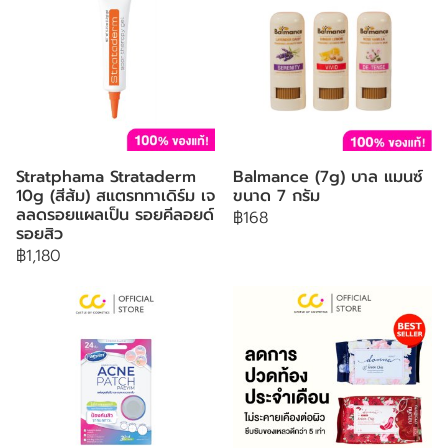
Stratphama Strataderm
Balmance (7g) บาล แมนซ์
10g (สีส้ม) สแตรททาเดิร์ม เจ
ขนาด 7 กรัม
ลลดรอยแผลเป็น รอยคีลอยด์
฿168
รอยสิว
฿1,180