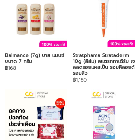
Balmance (7g) บาล แมนซ์
Stratphama Strataderm
ขนาด 7 กรัม
10g (สีส้ม) สแตรททาเดิร์ม เจ
ลลดรอยแผลเป็น รอยคีลอยด์
฿168
รอยสิว
฿1,180