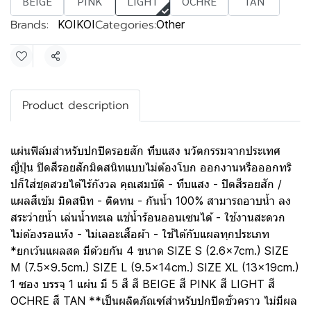
BEIGE
PINK
LIGHT
OCHRE
TAN
Brands:
Categories:
KOIKOI
Other
Share
Product description
แผ่นฟิล์มสำหรับปกปิดรอยสัก ทึบแสง นวัตกรรมจากประเทศ
ญี่ปุ่น ปิดสีรอยสักมิดสนิทแบบไม่ต้องโบก ออกงานหรือออกทริ
ปก็ใส่ชุดสวยได้ไร้กังวล คุณสมบัติ - ทึบแสง - ปิดสีรอยสัก /
แผลสีเข้ม มิดสนิท - ติดทน - กันน้ำ 100% สามารถอาบน้ำ ลง
สระว่ายน้ำ เล่นน้ำทะเล แช่น้ำร้อนออนเซนได้ - ใช้งานสะดวก
ไม่ต้องรอแห้ง - ไม่เลอะเสื้อผ้า - ใช้ได้กับแผลทุกประเภท
*ยกเว้นแผลสด มีด้วยกัน 4 ขนาด SIZE S (2.6x7cm.) SIZE
M (7.5x9.5cm.) SIZE L (9.5x14cm.) SIZE XL (13x19cm.)
1 ซอง บรรจุ 1 แผ่น มี 5 สี สี BEIGE สี PINK สี LIGHT สี
OCHRE สี TAN **เป็นผลิตภัณฑ์สำหรับปกปิดชั่วคราว ไม่มีผล