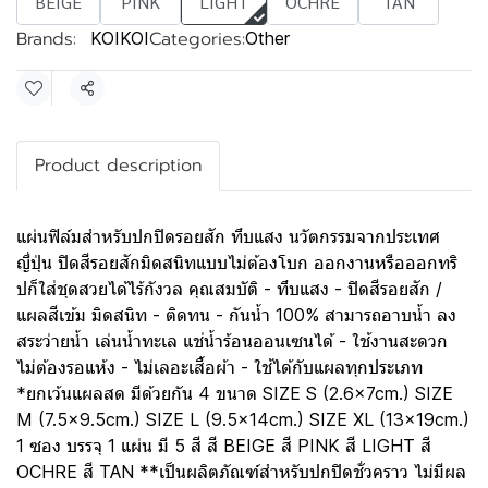
BEIGE
PINK
LIGHT
OCHRE
TAN
Brands:
Categories:
KOIKOI
Other
Share
Product description
แผ่นฟิล์มสำหรับปกปิดรอยสัก ทึบแสง นวัตกรรมจากประเทศ
ญี่ปุ่น ปิดสีรอยสักมิดสนิทแบบไม่ต้องโบก ออกงานหรือออกทริ
ปก็ใส่ชุดสวยได้ไร้กังวล คุณสมบัติ - ทึบแสง - ปิดสีรอยสัก /
แผลสีเข้ม มิดสนิท - ติดทน - กันน้ำ 100% สามารถอาบน้ำ ลง
สระว่ายน้ำ เล่นน้ำทะเล แช่น้ำร้อนออนเซนได้ - ใช้งานสะดวก
ไม่ต้องรอแห้ง - ไม่เลอะเสื้อผ้า - ใช้ได้กับแผลทุกประเภท
*ยกเว้นแผลสด มีด้วยกัน 4 ขนาด SIZE S (2.6x7cm.) SIZE
M (7.5x9.5cm.) SIZE L (9.5x14cm.) SIZE XL (13x19cm.)
1 ซอง บรรจุ 1 แผ่น มี 5 สี สี BEIGE สี PINK สี LIGHT สี
OCHRE สี TAN **เป็นผลิตภัณฑ์สำหรับปกปิดชั่วคราว ไม่มีผล