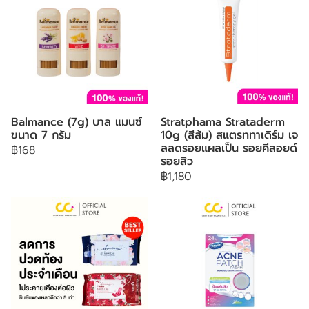
Balmance (7g) บาล แมนซ์
Stratphama Strataderm
ขนาด 7 กรัม
10g (สีส้ม) สแตรททาเดิร์ม เจ
ลลดรอยแผลเป็น รอยคีลอยด์
฿168
รอยสิว
฿1,180