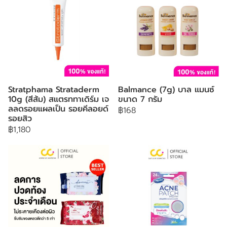
Stratphama Strataderm
Balmance (7g) บาล แมนซ์
10g (สีส้ม) สแตรททาเดิร์ม เจ
ขนาด 7 กรัม
ลลดรอยแผลเป็น รอยคีลอยด์
฿168
รอยสิว
฿1,180