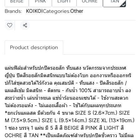
BEIGE
PINK
LIGHT
OCHRE
TAN
Brands:
Categories:
KOIKOI
Other
Share
Product description
แผ่นฟิล์มสำหรับปกปิดรอยสัก ทึบแสง นวัตกรรมจากประเทศ
ญี่ปุ่น ปิดสีรอยสักมิดสนิทแบบไม่ต้องโบก ออกงานหรือออกทริ
ปก็ใส่ชุดสวยได้ไร้กังวล คุณสมบัติ - ทึบแสง - ปิดสีรอยสัก /
แผลสีเข้ม มิดสนิท - ติดทน - กันน้ำ 100% สามารถอาบน้ำ ลง
สระว่ายน้ำ เล่นน้ำทะเล แช่น้ำร้อนออนเซนได้ - ใช้งานสะดวก
ไม่ต้องรอแห้ง - ไม่เลอะเสื้อผ้า - ใช้ได้กับแผลทุกประเภท
*ยกเว้นแผลสด มีด้วยกัน 4 ขนาด SIZE S (2.6x7cm.) SIZE
M (7.5x9.5cm.) SIZE L (9.5x14cm.) SIZE XL (13x19cm.)
1 ซอง บรรจุ 1 แผ่น มี 5 สี สี BEIGE สี PINK สี LIGHT สี
OCHRE สี TAN **เป็นผลิตภัณฑ์สำหรับปกปิดชั่วคราว ไม่มีผล