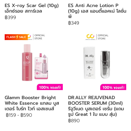
ES X-roy Scar Gel (10g)
ES Anti Acne Lotion P
เอ็กซ์รอย สการ์เจล
(10g) เอส แอนตี้แอคเน่ โลชั่น
พี
฿399
฿349
FLASH
SALE
Glamm Booster Bright
DR.ALLY REJUVENAD
White Essence แกลม บูส
BOOSTER SERUM (30ml)
เตอร์ ไบร์ท ไวท์ เอสเซนส์
รีจูวีเนด บูสเตอร์ เซรั่ม (แถม
รูป Great 1 ใบ แบบ สุ่ม)
฿159
-
฿590
฿890