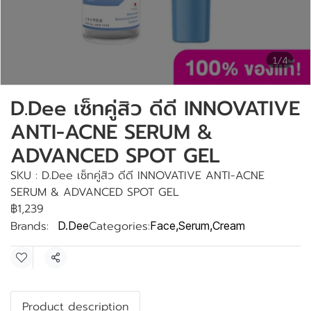
1/4
D.Dee เซ็ทคู่สิว ดีดี INNOVATIVE
ANTI-ACNE SERUM &
ADVANCED SPOT GEL
SKU : D.Dee เซ็ทคู่สิว ดีดี INNOVATIVE ANTI-ACNE
SERUM & ADVANCED SPOT GEL
฿1,239
Brands:
Categories:
D.Dee
Face
,
Serum
,
Cream
Share
Product description