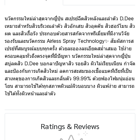
นวัตกรรมใหม่ล่าสุดจากญี่ปุ่น สเปรย์ฉีดสิวหลังและลำตัว D.Dee
เหมาะสำหรับสิวบริเวณลำตัว สิวอักเสบ สิวอุดตัน สิวฮอร์โมน สิว
ผด และสิวเรื้อรัง ประกอบด้วยสารสกัดจากพรีเมี่ยมที่มีงานวิจัย
รองรับและนวัตกรรม Airless Spray Technology✨ สัมผัสการส
เปรย์ที่สมบูรณ์แบบทุกครั้ง ด้วยละอองละเอียดสม่ำเสมอ ใช้ง่าย
ครอบคลุมทั่วถึงตรงจุดที่มีปัญหา นวัตกรรมใหม่ล่าสุดจากญี่ปุ่น
สบู่ลดสิว D.Dee บอกลาปัญหาสิว รอยสิว ผิวไม่เรียบเนียน กำจัด
และป้องกันการเกิดสิวใหม่ ลดการสะสมของเชื้อแบคทีเรียที่เป็น
สาเหตุของการเกิดสิวและกลิ่นตัว 99.99% ด้วยฟองโฟมนุ่มอ่อน
โยน สามารถใช้ได้ทุกสภาพผิวแม้ผิวบอบบาง ผิวแพ้ง่าย สามารถ
ใช้ได้ทั้งผิวหน้าและลำตัว
Ratings & Reviews