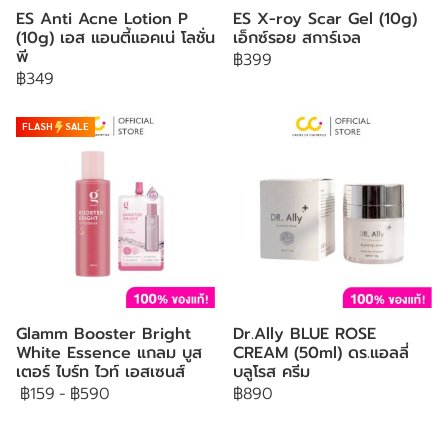
ES Anti Acne Lotion P
ES X-roy Scar Gel (10g)
(10g) เอส แอนตี้แอคเน่ โลชั่น
เอ็กซ์รอย สการ์เจล
พี
฿399
฿349
FLASH
SALE
Glamm Booster Bright
Dr.Ally BLUE ROSE
White Essence แกลม บูส
CREAM (50ml) ดร.แอลลี่
เตอร์ ไบร์ท ไวท์ เอสเซนส์
บลูโรส ครีม
฿159
-
฿590
฿890