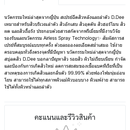
นวัตกรรมใหม่ล่าสุดจากญี่ปุ่น สเปรย์ฉีดสิวหลังและลำตัว D.Dee
เหมาะสำหรับสิวบริเวณลำตัว สิวอักเสบ สิวอุดตัน สิวฮอร์โมน สิว
ผด และสิวเรื้อรัง ประกอบด้วยสารสกัดจากพรีเมี่ยมที่มีงานวิจัย
รองรับและนวัตกรรม Airless Spray Technology✨ สัมผัสการส
เปรย์ที่สมบูรณ์แบบทุกครั้ง ด้วยละอองละเอียดสม่ำเสมอ ใช้ง่าย
ครอบคลุมทั่วถึงตรงจุดที่มีปัญหา นวัตกรรมใหม่ล่าสุดจากญี่ปุ่น
สบู่ลดสิว D.Dee บอกลาปัญหาสิว รอยสิว ผิวไม่เรียบเนียน กำจัด
และป้องกันการเกิดสิวใหม่ ลดการสะสมของเชื้อแบคทีเรียที่เป็น
สาเหตุของการเกิดสิวและกลิ่นตัว 99.99% ด้วยฟองโฟมนุ่มอ่อน
โยน สามารถใช้ได้ทุกสภาพผิวแม้ผิวบอบบาง ผิวแพ้ง่าย สามารถ
ใช้ได้ทั้งผิวหน้าและลำตัว
คะแนนและรีวิวสินค้า