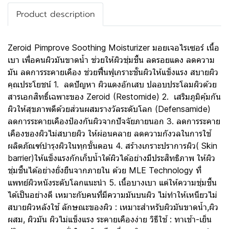
Product description
Zeroid Pimprove Soothing Moisturizer มอยเจอไรเซอร์ เนื้อ
เบา เพื่อคนผิวมันขาดน้ำ ช่วยให้ผิวชุ่มชื้น ลดรอยแดง ลดความ
มัน ลดการระคายเคือง ช่วยฟื้นฟูเกราะชั้นผิวให้แข็งแรง สบายผิว
คุณประโยชน์ 1. ลดปัญหา ผิวแดงอักเสบ ปลอบประโลมผิวด้วย
สารเอกสิทธิ์เฉพาะของ Zeroid (Restomide) 2. เสริมภูมิคุ้มกัน
ผิวให้สุขภาพดีด้วยส่วนผสมรางวัลระดับโลก (Defensamide)
ลดการระคายเคืองป้องกันผิวจากปัจจัยภายนอก 3. ลดการระคาย
เคืองของผิวไม่สบายผิว ให้ผ่อนคลาย ลดความกังวลในการใช้
ผลิตภัณฑ์บำรุงผิวในทุกขั้นตอน 4. สร้างเกราะปราการผิว( Skin
barrier)ให้แข็งแรงกักเก็บน้ำใต้ผิวได้อย่างมีประสิทธิภาพ ให้ผิว
ชุ่มชื้นได้อย่างยั่งยืนจากภายใน ด้วย MLE Technology ที่
แพทย์ผิวหนังระดับโลกแนะนำ 5. เนื้อบางเบา แต่ให้ความชุ่มชื้น
ได้เป็นอย่างดี เหมาะกับคนที่มีความมันบนผิว ไม่ทำให้เหนียวไม่
สบายผิวหลังใช้ ลักษณะของผิว : เหมาะสำหรับผิวมันขาดน้ำ,ผิว
ผสม, ผิวมัน ผิวไม่แข็งแรง ระคายเคืองง่าย วิธีใช้ : ทาเช้า-เย็น