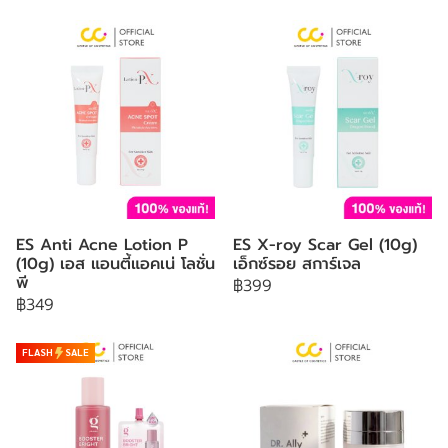
ES Anti Acne Lotion P
ES X-roy Scar Gel (10g)
(10g) เอส แอนตี้แอคเน่ โลชั่น
เอ็กซ์รอย สการ์เจล
พี
฿399
฿349
FLASH
SALE