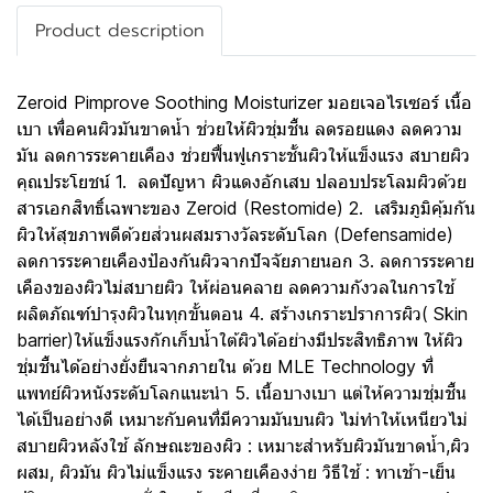
Product description
Zeroid Pimprove Soothing Moisturizer มอยเจอไรเซอร์ เนื้อ
เบา เพื่อคนผิวมันขาดน้ำ ช่วยให้ผิวชุ่มชื้น ลดรอยแดง ลดความ
มัน ลดการระคายเคือง ช่วยฟื้นฟูเกราะชั้นผิวให้แข็งแรง สบายผิว
คุณประโยชน์ 1. ลดปัญหา ผิวแดงอักเสบ ปลอบประโลมผิวด้วย
สารเอกสิทธิ์เฉพาะของ Zeroid (Restomide) 2. เสริมภูมิคุ้มกัน
ผิวให้สุขภาพดีด้วยส่วนผสมรางวัลระดับโลก (Defensamide)
ลดการระคายเคืองป้องกันผิวจากปัจจัยภายนอก 3. ลดการระคาย
เคืองของผิวไม่สบายผิว ให้ผ่อนคลาย ลดความกังวลในการใช้
ผลิตภัณฑ์บำรุงผิวในทุกขั้นตอน 4. สร้างเกราะปราการผิว( Skin
barrier)ให้แข็งแรงกักเก็บน้ำใต้ผิวได้อย่างมีประสิทธิภาพ ให้ผิว
ชุ่มชื้นได้อย่างยั่งยืนจากภายใน ด้วย MLE Technology ที่
แพทย์ผิวหนังระดับโลกแนะนำ 5. เนื้อบางเบา แต่ให้ความชุ่มชื้น
ได้เป็นอย่างดี เหมาะกับคนที่มีความมันบนผิว ไม่ทำให้เหนียวไม่
สบายผิวหลังใช้ ลักษณะของผิว : เหมาะสำหรับผิวมันขาดน้ำ,ผิว
ผสม, ผิวมัน ผิวไม่แข็งแรง ระคายเคืองง่าย วิธีใช้ : ทาเช้า-เย็น