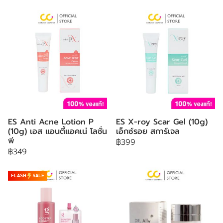
ES Anti Acne Lotion P
ES X-roy Scar Gel (10g)
(10g) เอส แอนตี้แอคเน่ โลชั่น
เอ็กซ์รอย สการ์เจล
พี
฿399
฿349
FLASH
SALE