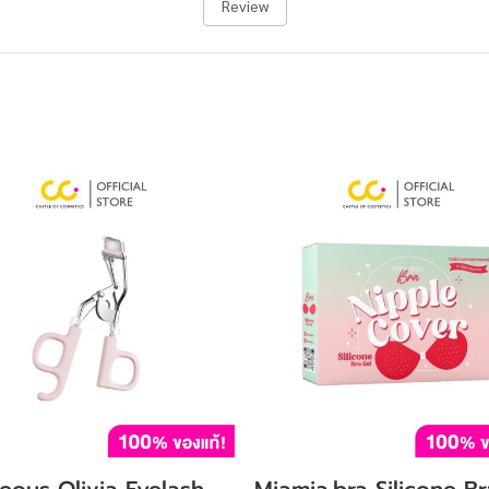
Review
eous Olivia Eyelash
Miamia.bra Silicone Br