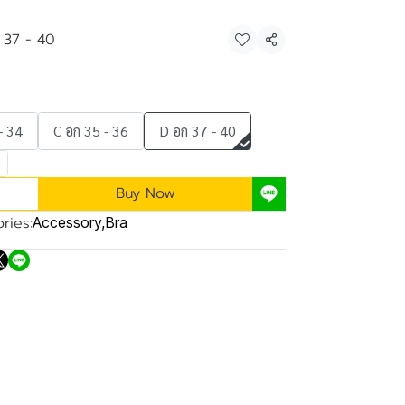
 37 - 40
Share
- 34
C อก 35 - 36
D อก 37 - 40
Buy Now
ries:
Accessory
,
Bra