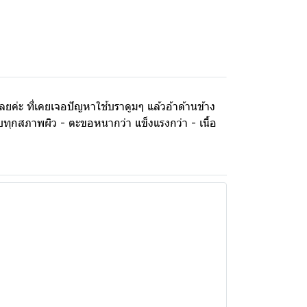
ลยค่ะ ที่เคยเจอปัญหาใช้บราดูมๆ แล้วอ้าด้านข้าง
ับทุกสภาพผิว - ตะขอหนากว่า แข็งแรงกว่า - เนื้อ