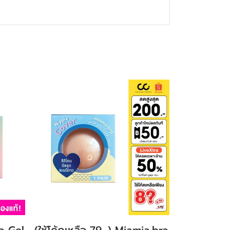
a Gel
(ใช้โค้ดเหลือ 79.-) Miamia.bra