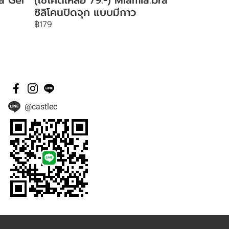
ซิลิโคนปิดจุก แบบมีกาว
฿179
@castlec