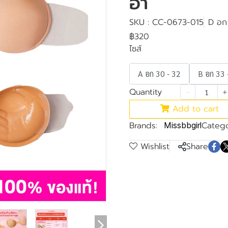
อ้า
SKU : CC-0673-015
D อก
฿320
ไซส์
A อก 30 - 32
B อก 33 
Quantity
Add to cart
Brands:
Catego
Missbbgirl
Wishlist
Share