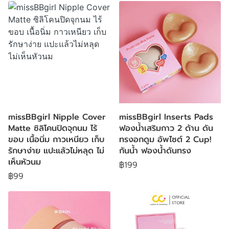
missBBgirl Nipple Cover
missBBgirl Inserts Pads
Matte ซิลิโคนปิดจุกนม ไร้
ฟองน้ำเสริมกาว 2 ด้าน ดัน
ขอบ เนื้อนิ่ม กาวเหนียว เก็บ
ทรงอกดูม อัพไซต์ 2 Cup!
รักษาง่าย แปะแล้วไม่หลุด ไม่
กันน้ำ ฟองน้ำดันทรง
เห็นหัวนม
฿199
฿99