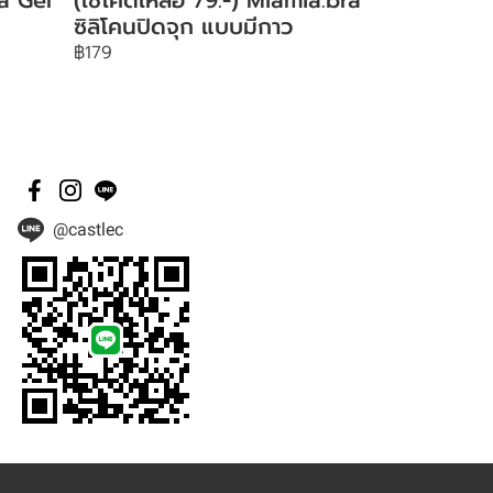
ซิลิโคนปิดจุก แบบมีกาว
฿179
@castlec