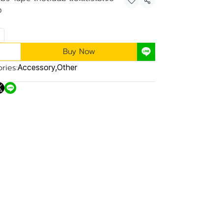
Share
อ
Buy Now
ries:
Accessory
,
Other