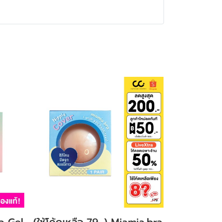
a Gel
(ใช้โค้ดเหลือ 79.-) Miamia.bra