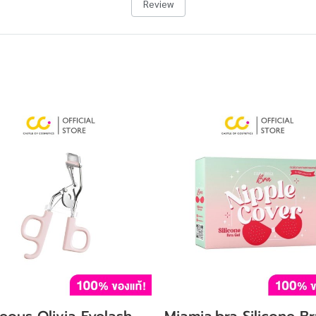
Review
eous Olivia Eyelash
Miamia.bra Silicone Br