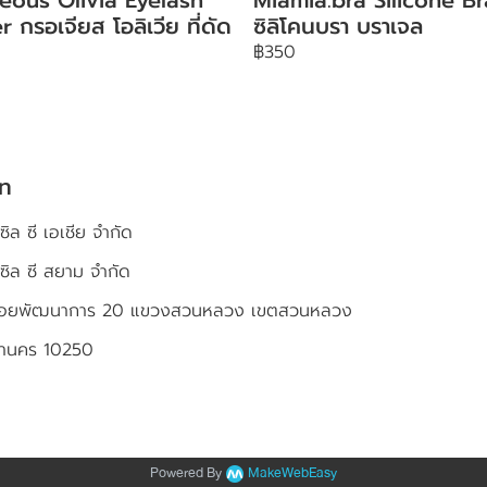
r กรอเจียส โอลิเวีย ที่ดัด
ซิลิโคนบรา บราเจล
฿350
ัท
ซิล ซี เอเชีย จำกัด
เซิล ซี สยาม จำกัด
4 ซอยพัฒนาการ 20 แขวงสวนหลวง เขตสวนหลวง
หานคร 10250
Powered By
MakeWebEasy