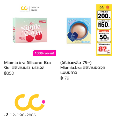
Miamia.bra Silicone Bra
(ใช้โค้ดเหลือ 79.-)
Gel ซิลิโคนบรา บราเจล
Miamia.bra ซิลิโคนปิดจุก
แบบมีกาว
฿350
฿179
02-096-2885