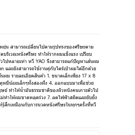
ืดหยุ่น สามารถเปลี่ยนไปตามรูปทรงของศรีษะตาม
ลหิตบริเวณหนังศรีษะ ทำให้รากผมแข็งแรง เปรียบ
ีทั่วไปหลายเท่า หวี YAO จึงสามารถแก้ปัญหาเส้นผม
 และยังสามารถใช้งานคู่กับไดร์เป่าผมได้อีกด้วย
้นผม รายละเอียดสินค้า 1. ขนาดเล็กเพียง 17 x 8
ีหูหมีน้อยเล็กๆทั้งสองฝั่ง 4. ออกแบบมาเพื่อช่วย
ุษย์ ทำให้น้ำมันธรรมชาติของผิวหนังคนเกาะตัวไป
ม่ทำให้ผมขาดหลุดร่วง 7. ลดไฟฟ้าสถิตและยับยั้ง
้รู้สึกเหมือนกับการนวดหนังศรีษะในทุกๆครั้งที่หวี