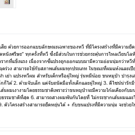
่เสีย ด้วยการออกแบบลักษณะเฉพาะของหวี ที่มีโครงสร้างที่มีความย
นังศรีษะ” ทุกครั้งที่หวี ซึ่งมีส่วนในการช่วยกระตุ้นการไหลเวียนโ
จากรากที่แข็งแรง เนื่องจากซี่แปรงถูกออกแบบมามีความอ่อนนุ่มกว่าหว
ลุดร่วง สามารถใช้กับสภาพเส้นผมทุกประเภท ในขณะที่ผมแห้งและเปียก
ย่า แปรงหวีผม สำหรับเด็กหรือผู้ใหญ่ รุ่นหมีน้อย ขนหมูป่า บำรุงเส
็ได้ 2. ด้ามจับเล็ก แต่จับถนัดมือทั้งเด็กและผู้ใหญ่ 3. ดีไซน์น่ารักม
้เส้นผมเงางามโดยธรรมชาติเพราะว่าขนหมูป่าจะมีความใก้ลเคียงกับมน
ยธรรมชาติที่สุด 6. สามารถสางผมพันกันโดยที่ ไม่กระชากเส้นผมและไ
 9. ตัวโครงสร้างสามารถยืดหยุ่นได้ + กับขนแปรงที่มีความนุ่ม จะช่วยให