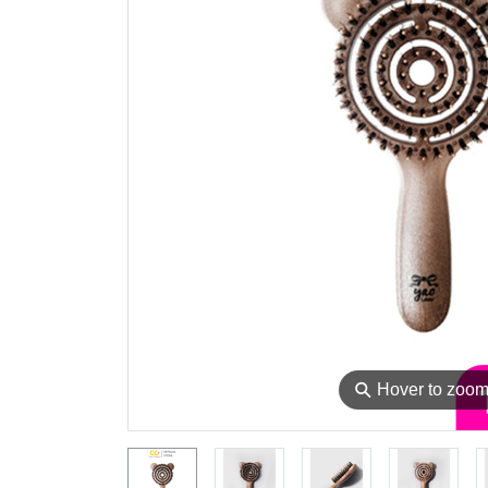
⚲
Hover to zoo