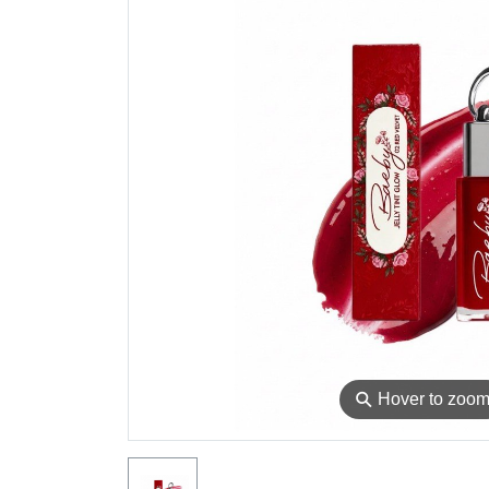
⚲
Hover to zoo