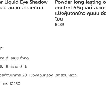
ter Liquid Eye Shadow
Powder long-lasting o
ลม ลิควิด อายแชโดว์
control 6.5g เลดี้ ออเดร
แป้งฝุ่นจากข้าว คุมมัน อ่
โยน
฿289
ัท
ซิล ซี เอเชีย จำกัด
เซิล ซี สยาม จำกัด
4 ซอยพัฒนาการ 20 แขวงสวนหลวง เขตสวนหลวง
หานคร 10250