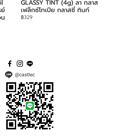
il
GLASSY TINT (4g) ลา กลาส
ย์
เฟล็กซ์โทเปีย กลาสซี่ ทินท์
อน
฿329
@castlec