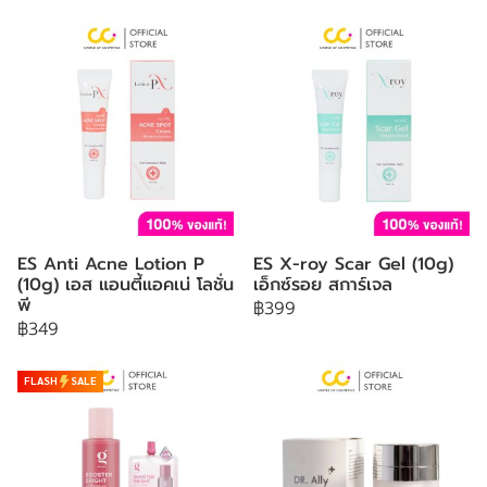
ES Anti Acne Lotion P
ES X-roy Scar Gel (10g)
(10g) เอส แอนตี้แอคเน่ โลชั่น
เอ็กซ์รอย สการ์เจล
พี
฿399
฿349
FLASH
SALE