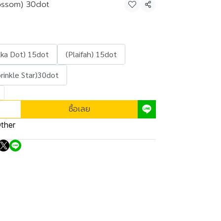
ossom) 30dot
แชร์
lka Dot) 15dot
(Plaifah) 15dot
prinkle Star)30dot
ซื้อเลย
ther