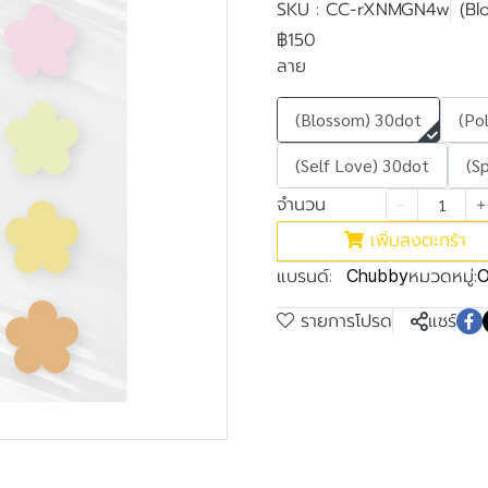
SKU : CC-rXNMGN4w
(Bl
฿150
ลาย
(Blossom) 30dot
(Po
(Self Love) 30dot
(S
จำนวน
เพิ่มลงตะกร้า
แบรนด์:
หมวดหมู่:
Chubby
O
รายการโปรด
แชร์