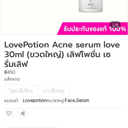
1/8
LovePotion Acne serum love
30ml (ขวดใหญ่) เลิฟโพชั่น เซ
รั่มเลิฟ
฿450
แพ็กเกจ
ใหม่ (สีเขียว)
เก่า (สีชมพู)
แบรนด์:
หมวดหมู่:
Lovepotion
Face
,
Serum
แชร์