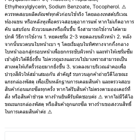
Ethylhexylglycerin, Sodium Benzoate, Tocopherol. ⚠️
ควรทดสอบผลิตภัณฑ์ทุกตัวก่อนใช้จริง โดยลองเทสต์บริเวณ
ท้องแขน หรือหลังหูเพื่อตรวจสอบดูอาการแพ้ หากไม่เกิดอาการ
คัน แสบร้อน ผิวบวมแดงหรือผื่นขึ้น จึงสามารถใช้งานได้ตาม
ปกติ วิธีการใช้งาน 1. หยดเซรั่ม 2-3 หยดลงบนผิวหน้า 2. หลัง
จากนั้นนวดบนใบหน้าเบา ๆ โดยเริ่มลูบในทิศทางจากกึ่งกลาง
ใบหน้าออกสู่กรอบหน้าเพื่อยกกระชับผิวหน้า และทำให้เซรั่มซึม
เข้าสู่ผิวได้ดียิ่งขึ้น ไม่ควรถูแรงและวนไปมาเพราะสามารถเป็น
สาเหตุให้เกิดริ้วรอยมากยิ่งขึ้น 3. นวดลงมาบริเวณลำคอเพื่อ
บำรุงสีผิวให้สม่ำเสมอกัน สำคัญ❗ รบกวนลูกค้าถ่ายวิดีโอขณะ
แกะกล่องพัสดุ เพื่อเป็นหลักฐานการเคลมสินค้า และตรวจสอบ
สินค้าก่อนแกะซีลทุกครั้ง หากได้รับสินค้าไม่ตรงตามออเดอร์ที่
สั่ง หรือสินค้าชำรุด ทางร้านยินดีรับผิดชอบค่ะ ⚠️ หากไม่มีวีดิโอ
ขณะแกะกล่องพัสดุ หรือสินค้าถูกแกะซีล ทางร้านขอสงวนสิทธิ์
ในการเคลมสินค้าค่ะ ⚠️