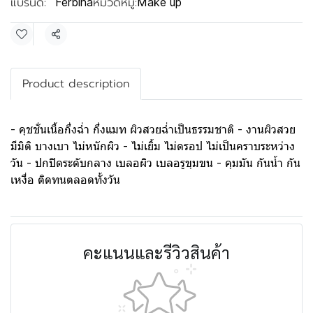
แบรนด์:
หมวดหมู่:
Ferbina
Make up
แชร์
Product description
- คุชชั่นเนื้อกึ่งฉ่ำ กึ่งแมท ผิวสวยฉ่ำเป็นธรรมชาติ - งานผิวสวย
มีมิติ บางเบา ไม่หนักผิว - ไม่เยิ้ม ไม่ดรอป ไม่เป็นคราบระหว่าง
วัน - ปกปิดระดับกลาง เบลอผิว เบลอรูขุมขน - คุมมัน กันน้ำ กัน
เหงื่อ ติดทนตลอดทั้งวัน
คะแนนและรีวิวสินค้า