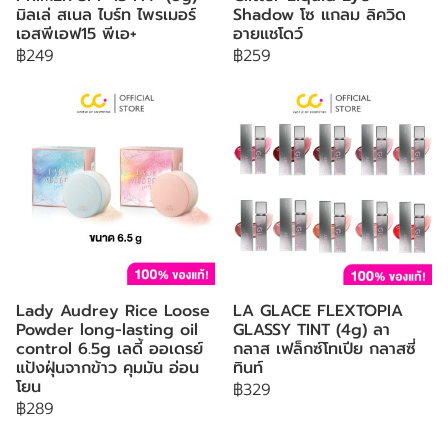
มิลเล่ สเนล ไบร์ท ไพรเมอร์
Shadow โซ แกลม ลิควิด
เอสพีเอฟ15 พีเอ+
อายแชโดว์
฿249
฿259
Lady Audrey Rice Loose
LA GLACE FLEXTOPIA
Powder long-lasting oil
GLASSY TINT (4g) ลา
control 6.5g เลดี้ ออเดรย์
กลาส เฟล็กซ์โทเปีย กลาสซี่
แป้งฝุ่นจากข้าว คุมมัน อ่อน
ทินท์
โยน
฿329
฿289