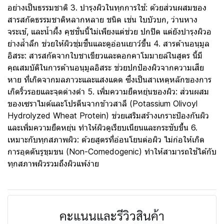
อย่างเป็นธรรมชาติ 3. บํารุงผิวในทุกการใช้: ด้วยส่วนผสมของ
สารสกัดธรรมชาติหลากหลาย ชนิด เช่น ใบบัวบก, ว่านหาง
จระเข้, และนํ้าผึ้ง คุชชั่นนี้ไม่เพียงแต่ช่วย ปกปิด แต่ยังบํารุงผิวอ
ย่างลํ้าลึก ช่วยให้ผิวชุ่มชื้นและดูอ่อนเยาว์ขึ้น 4. สารต้านอนุมูล
อิสระ: สารสกัดจากใบชาเขียวและดอกคาโมมายล์ในสูตร นี้มี
คุณสมบัติในการต้านอนุมูลอิสระ ช่วยปกป้องผิวจากความเสีย
หาย ที่เกิดจากมลภาวะและแสงแดด ซึ่งเป็นสาเหตุหลักของการ
เกิดริ้วรอยและจุดด่างดํา 5. เพิ่มความยืดหยุ่นของผิว: ส่วนผสม
ของเซราไมด์และโปรตีนจากข้าวสาลี (Potassium Olivoyl
Hydrolyzed Wheat Protein) ช่วยเสริมสร้างเกราะป้องกันผิว
และเพิ่มความยืดหยุ่น ทําให้ผิวดูเรียบเนียนและกระชับขึ้น 6.
เหมาะกับทุกสภาพผิว: ด้วยสูตรที่อ่อนโยนต่อผิว ไม่ก่อให้เกิด
การอุดตันรูขุมขน (Non-Comedogenic) ทําให้สามารถใช้ได้กับ
ทุกสภาพผิวรวมถึงผิวแพ้ง่าย
คะแนนและรีวิวสินค้า