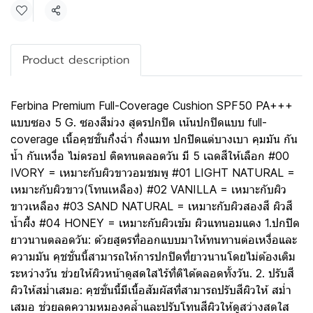
แชร์
Product description
Ferbina Premium Full-Coverage Cushion SPF50 PA+++
แบบซอง 5 G. ซองสีม่วง สูตรปกปิด เน้นปกปิดแบบ full-
coverage เนื้อคุชชั่นกึ่งฉ่ำ กึ่งแมท ปกปิดแต่บางเบา คุมมัน กัน
น้ำ กันเหงื่อ ไม่ดรอป ติดทนตลอดวัน มี 5 เฉดสีให้เลือก #00
IVORY = เหมาะกับผิวขาวอมชมพู #01 LIGHT NATURAL =
เหมาะกับผิวขาว(โทนเหลือง) #02 VANILLA = เหมาะกับผิว
ขาวเหลือง #03 SAND NATURAL = เหมาะกับผิวสองสี ผิวสี
น้ำผึ้ง #04 HONEY = เหมาะกับผิวเข้ม ผิวแทนอมแดง 1.ปกปิด
ยาวนานตลอดวัน: ด้วยสูตรที่ออกแบบมาให้ทนทานต่อเหงื่อและ
ความมัน คุชชั่นนี้สามารถให้การปกปิดที่ยาวนานโดยไม่ต้องเติม
ระหว่างวัน ช่วยให้ผิวหน้าดูสดใสไร้ที่ติได้ตลอดทั้งวัน. 2. ปรับสี
ผิวให้สมํ่าเสมอ: คุชชั่นนี้มีเนื้อสัมผัสที่สามารถปรับสีผิวให้ สมํ่า
เสมอ ช่วยลดความหมองคลํ้าและปรับโทนสีผิวให้ดูสว่างสดใส