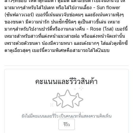
สาวๆที่ชอบ ให้ตาดูกลมตา ดูมีมิติ แต่ไม่ขนตาโป๊ะจนเกินไป เห
มาะมากๆสำหรับใส่ไปเดท หรือใส่ไปงานเลี้ยง - Sun flower
(ซันฟลาวเวอร์) เบอร์นี้เน้นแนวจับช่อคมๆ และยังเน้นความฟุ้งๆ
ของขนตา มีความน่ารัก ปนเซ็กซี่นิดๆ ดูเป็นสาวขี้เล่น เหมาะ
มากๆสำหรับไปงานปาร์ตี้หรืองานกลางคืน - Rose (โรส) เบอร์นี้
เหมาะสำหรับสาวที่แต่งหน้าแนวสายฝอ หรือแต่งหน้าจัดเท่านั้น
เพราะด้วยตัวขนตา น้องมีความหนา และเด้งมากๆ ใส่แล้วดูเซ็กซี่
ตาดูเฉี่ยวสุดๆ เบอร์นี้ความพิเศษคือสามารถใส่ได้2แบบ
คะแนนและรีวิวสินค้า
ยังไม่มีคะแนนและรีวิว เป็นคนแรกที่แสดงความคิดเห็น
รีวิว