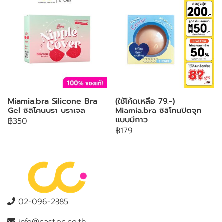
Miamia.bra Silicone Bra
(ใช้โค้ดเหลือ 79.-)
Gel ซิลิโคนบรา บราเจล
Miamia.bra ซิลิโคนปิดจุก
แบบมีกาว
฿350
฿179
02-096-2885
info@castlec.co.th