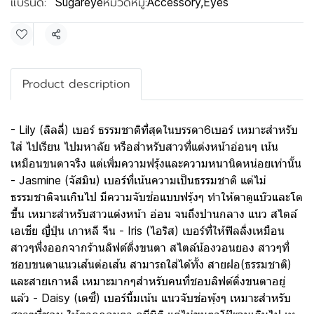
แบรนด์:
หมวดหมู่:
Sugareye
Accessory
,
Eyes
แชร์
Product description
- Lily (ลิลลี่) เบอร์ ธรรมชาติที่สุดในบรรดา6เบอร์ เหมาะสำหรับ
ใส่ ไปเรียน ไปมหาลัย หรือสำหรับสาวที่แต่งหน้าอ่อนๆ เน้น
เหมือนขนตาจรืง แต่เพิ่มความฟรุ้งและความหนานิดหน่อยเท่านั้น
- Jasmine (จัสมิน) เบอร์ที่เน้นความเป็นธรรมชาติ แต่ไม่
ธรรมชาติจนเกินไป มีความจับช่อแบบฟรุ้งๆ ทำให้ตาดูแบ๊วและโต
ขึ้น เหมาะสำหรับสาวแต่งหน้า อ่อน จนถึงปานกลาง แนว สไตล์
เอเชีย ญี่ปุ่น เกาหลี จีน - Iris (ไอริส) เบอร์ที่ให้ฟิลลิ่งเหมือน
สาวๆพึ่งออกจากร้านลิฟต์ติ่งขนตา สไตล์น้องวอนยอง สาวๆที่
ชอบขนตาแนวเส้นต่อเส้น สามารถใส่ได้ทั้ง สายฝอ(ธรรมชาติ)
และสายเกาหลี เหมาะมากๆสำหรับคนที่ชอบลิฟต์ติ่งขนตาอยู่
แล้ว - Daisy (เดซี่) เบอร์นี้มเน้น แนวจับช่อพุ้งๆ เหมาะสำหรับ