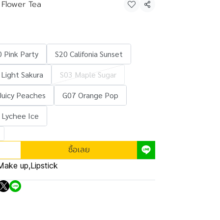
 Flower Tea
แชร์
 Pink Party
S20 Califonia Sunset
 Light Sakura
S03 Maple Sugar
Juicy Peaches
G07 Orange Pop
 Lychee Ice
ซื้อเลย
Make up
,
Lipstick