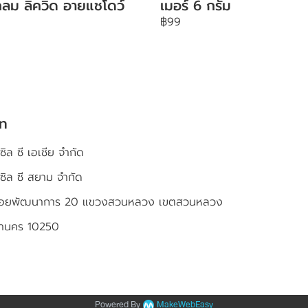
ลม ลิควิด อายแชโดว์
เมอร์ 6 กรัม
฿99
ัท
ซิล ซี เอเชีย จำกัด
เซิล ซี สยาม จำกัด
4 ซอยพัฒนาการ 20 แขวงสวนหลวง เขตสวนหลวง
หานคร 10250
Powered By
MakeWebEasy