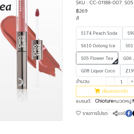
SKU : CC-01188-007
S05
฿269
สี
S174 Peach Soda
S90
S610 Oolong Ice
S01
S05 Flower Tea
G06 
G08 Liquor Coco
Z19
จำนวน
เพิ่มลงตะกร้า
แบรนด์:
หมวดหมู่:
Chioture
รายการโปรด
แชร์