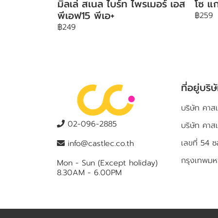
มิลเล่ สเนล ไบร์ท ไพรเมอร์ เอส
โซ แก
พีเอฟ15 พีเอ+
฿259
฿249
ที่อยู่บริษ
บริษัท คาสเ
02-096-2885
บริษัท คาส
เลขที่ 5
info@castlec.co.th
กรุงเทพม
Mon - Sun (Except holiday)
8.30AM - 6.00PM