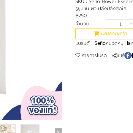
SKU : Seño Flower Essenc
รูขุมขน ผิวเปล่งปลั่งสดใส
฿250
จำนวน
เพิ่มลงตะกร้า
แบรนด์:
หมวดหมู่:
Seño
Hair
รายการโปรด
แชร์