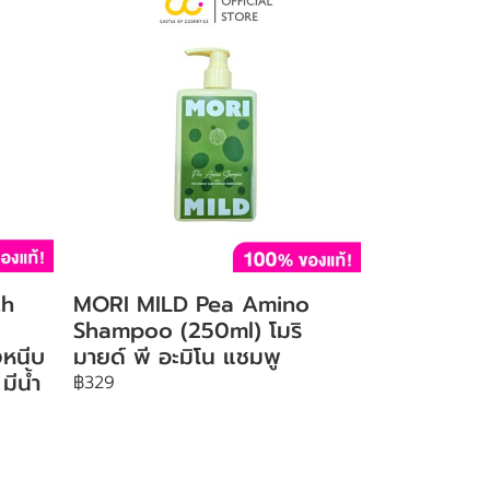
th
MORI MILD Pea Amino
Shampoo (250ml) โมริ
งหนีบ
มายด์ พี อะมิโน แชมพู
มีน้ำ
฿329