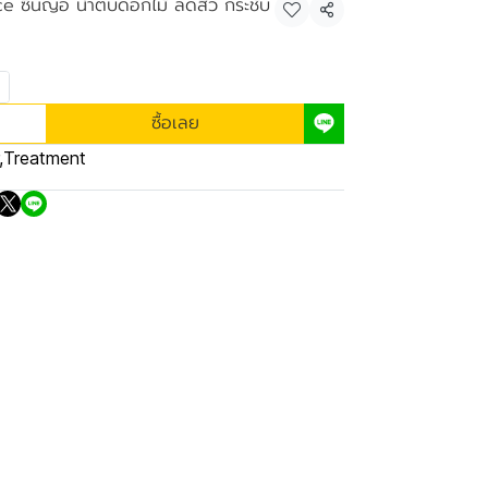
e ซินญอ น้ำตบดอกไม้ ลดสิว กระชับ
แชร์
ซื้อเลย
,
Treatment