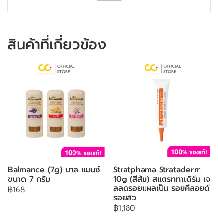
สินค้าที่เกี่ยวข้อง
Balmance (7g) บาล แมนซ์
Stratphama Strataderm
ขนาด 7 กรัม
10g (สีส้ม) สแตรททาเดิร์ม เจ
ลลดรอยแผลเป็น รอยคีลอยด์
฿168
รอยสิว
฿1,180