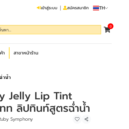
TH
เข้าสู่ระบบ
สมัครสมาชิก
0
ค้า
สาขาหน้าร้าน
ฉ่ำน้ำ
y Jelly Lip Tint
ทท ลิปทินท์สูตรฉ่ำน้ำ
Ruby Symphony
แชร์