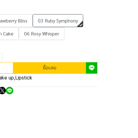
awberry Bliss
03 Ruby Symphony
h Cake
06 Rosy Whisper
ซื้อเลย
ke up
,
Lipstick