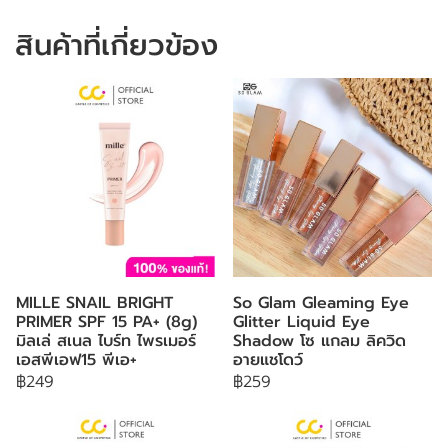
สินค้าที่เกี่ยวข้อง
MILLE SNAIL BRIGHT
So Glam Gleaming Eye
PRIMER SPF 15 PA+ (8g)
Glitter Liquid Eye
มิลเล่ สเนล ไบร์ท ไพรเมอร์
Shadow โซ แกลม ลิควิด
เอสพีเอฟ15 พีเอ+
อายแชโดว์
฿249
฿259