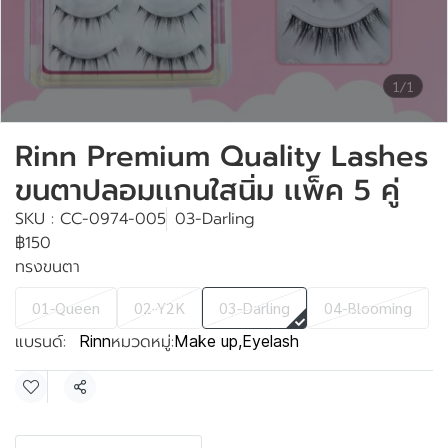
1/1
Rinn Premium Quality Lashes
ขนตาปลอมเเกนใสนิ่ม เเพ็ค 5 คู่
SKU : CC-0974-005
03-Darling
฿150
ทรงขนตา
01-Queen
02-Y2K
03-Darling
04-Blooming
แบรนด์:
หมวดหมู่:
Rinn
Make up
,
Eyelash
แชร์