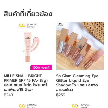
สินค้าที่เกี่ยวข้อง
MILLE SNAIL BRIGHT
So Glam Gleaming Eye
PRIMER SPF 15 PA+ (8g)
Glitter Liquid Eye
มิลเล่ สเนล ไบร์ท ไพรเมอร์
Shadow โซ แกลม ลิควิด
เอสพีเอฟ15 พีเอ+
อายแชโดว์
฿249
฿259