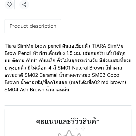
แชร์
Product description
Tiara SlimMe brow pencil ดินสอเขียนคิ้ว TIARA SlimMe
Brow Pencil หัวเรียวเล็กเพียง 1.5 มม. เส้นคมกริบ เก็บได้ทุก
มุม ติดทน กันน้ำ กันเหงื่อ คิ้วไม่หลุดระหว่างวัน มีส่วนผสมที่ช่วย
บำรุงขนคิ้ว มีให้เลือก 4 สี SM01 Natural Brown สีน้ำตาล
ธรรมชาติ SM02 Caramel น้ำตาลคาราเมล SM03 Coco
Brown น้ำตาลเข้ม/ช็อกโกแลต (เบอร์เดิมชื่อ02 red brown)
SM04 Ash Brown น้ำตาลหม่น
คะแนนและรีวิวสินค้า