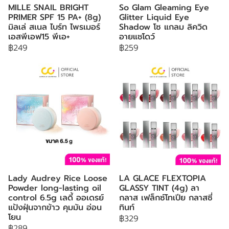
MILLE SNAIL BRIGHT
So Glam Gleaming Eye
PRIMER SPF 15 PA+ (8g)
Glitter Liquid Eye
มิลเล่ สเนล ไบร์ท ไพรเมอร์
Shadow โซ แกลม ลิควิด
เอสพีเอฟ15 พีเอ+
อายแชโดว์
฿249
฿259
Lady Audrey Rice Loose
LA GLACE FLEXTOPIA
Powder long-lasting oil
GLASSY TINT (4g) ลา
control 6.5g เลดี้ ออเดรย์
กลาส เฟล็กซ์โทเปีย กลาสซี่
แป้งฝุ่นจากข้าว คุมมัน อ่อน
ทินท์
โยน
฿329
฿289