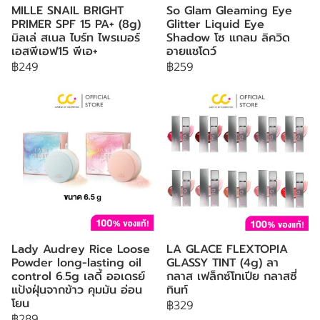
MILLE SNAIL BRIGHT
So Glam Gleaming Eye
PRIMER SPF 15 PA+ (8g)
Glitter Liquid Eye
มิลเล่ สเนล ไบร์ท ไพรเมอร์
Shadow โซ แกลม ลิควิด
เอสพีเอฟ15 พีเอ+
อายแชโดว์
฿249
฿259
Lady Audrey Rice Loose
LA GLACE FLEXTOPIA
Powder long-lasting oil
GLASSY TINT (4g) ลา
control 6.5g เลดี้ ออเดรย์
กลาส เฟล็กซ์โทเปีย กลาสซี่
แป้งฝุ่นจากข้าว คุมมัน อ่อน
ทินท์
โยน
฿329
฿289