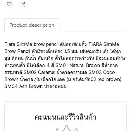
แชร์
Product description
Tiara SlimMe brow pencil ดินสอเขียนคิ้ว TIARA SlimMe
Brow Pencil หัวเรียวเล็กเพียง 1.5 มม. เส้นคมกริบ เก็บได้ทุก
มุม ติดทน กันน้ำ กันเหงื่อ คิ้วไม่หลุดระหว่างวัน มีส่วนผสมที่ช่วย
บำรุงขนคิ้ว มีให้เลือก 4 สี SM01 Natural Brown สีน้ำตาล
ธรรมชาติ SM02 Caramel น้ำตาลคาราเมล SM03 Coco
Brown น้ำตาลเข้ม/ช็อกโกแลต (เบอร์เดิมชื่อ02 red brown)
SM04 Ash Brown น้ำตาลหม่น
คะแนนและรีวิวสินค้า