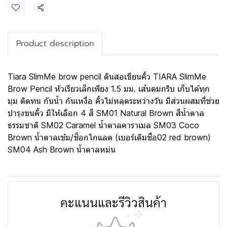
แชร์
Product description
Tiara SlimMe brow pencil ดินสอเขียนคิ้ว TIARA SlimMe
Brow Pencil หัวเรียวเล็กเพียง 1.5 มม. เส้นคมกริบ เก็บได้ทุก
มุม ติดทน กันน้ำ กันเหงื่อ คิ้วไม่หลุดระหว่างวัน มีส่วนผสมที่ช่วย
บำรุงขนคิ้ว มีให้เลือก 4 สี SM01 Natural Brown สีน้ำตาล
ธรรมชาติ SM02 Caramel น้ำตาลคาราเมล SM03 Coco
Brown น้ำตาลเข้ม/ช็อกโกแลต (เบอร์เดิมชื่อ02 red brown)
SM04 Ash Brown น้ำตาลหม่น
คะแนนและรีวิวสินค้า