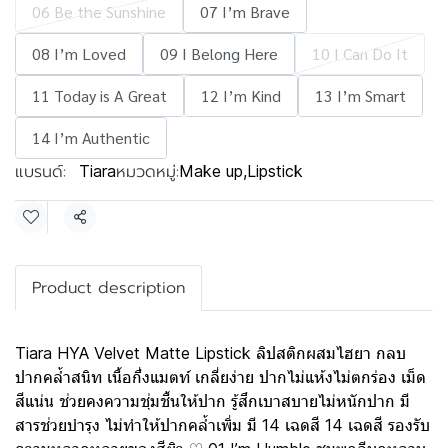
06 Be the Sunshine
07 I’m Brave
08 I’m Loved
09 I Belong Here
10 I Can Do It
11 Today is A Great
12 I’m Kind
13 I’m Smart
14 I’m Authentic
แบรนด์:
หมวดหมู่:
Tiara
Make up
,
Lipstick
แชร์
Product description
Tiara HYA Velvet Matte Lipstick ลิปสติกผสมไฮยา กลบ
ปากคล้ำสนิท เนื้อกึ่งแมตท์ เกลี่ยง่าย ปากไม่แห้งไม่ตกร่อง เม็ด
สีแน่น ช่วยคงความชุ่มชื้นให้ปาก รู้สึกเบาสบายไม่หนักปาก มี
สารช่วยบำรุง ไม่ทำให้ปากคล้ำเพิ่ม มี 14 เฉดสี 14 เฉดสี รองรับ