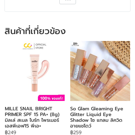
สินค้าที่เกี่ยวข้อง
MILLE SNAIL BRIGHT
So Glam Gleaming Eye
PRIMER SPF 15 PA+ (8g)
Glitter Liquid Eye
มิลเล่ สเนล ไบร์ท ไพรเมอร์
Shadow โซ แกลม ลิควิด
เอสพีเอฟ15 พีเอ+
อายแชโดว์
฿249
฿259