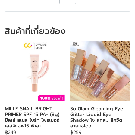
สินค้าที่เกี่ยวข้อง
MILLE SNAIL BRIGHT
So Glam Gleaming Eye
PRIMER SPF 15 PA+ (8g)
Glitter Liquid Eye
มิลเล่ สเนล ไบร์ท ไพรเมอร์
Shadow โซ แกลม ลิควิด
เอสพีเอฟ15 พีเอ+
อายแชโดว์
฿249
฿259