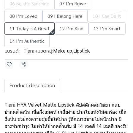
06 Be the Sunshine
07 I’m Brave
08 I’m Loved
09 I Belong Here
10 I Can Do It
11 Today is A Great
12 I’m Kind
13 I’m Smart
14 I’m Authentic
แบรนด์:
หมวดหมู่:
Tiara
Make up
,
Lipstick
แชร์
Product description
Tiara HYA Velvet Matte Lipstick ลิปสติกผสมไฮยา กลบ
ปากคล้ำสนิท เนื้อกึ่งแมตท์ เกลี่ยง่าย ปากไม่แห้งไม่ตกร่อง เม็ด
สีแน่น ช่วยคงความชุ่มชื้นให้ปาก รู้สึกเบาสบายไม่หนักปาก มี
สารช่วยบำรุง ไม่ทำให้ปากคล้ำเพิ่ม มี 14 เฉดสี 14 เฉดสี รองรับ