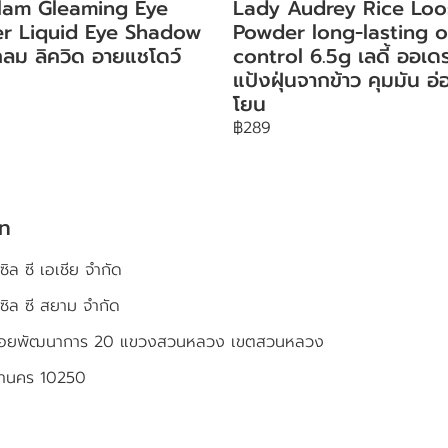
lam Gleaming Eye
Lady Audrey Rice Loo
ter Liquid Eye Shadow
Powder long-lasting o
ลม ลิควิด อายแชโดว์
control 6.5g เลดี้ ออเดร
แป้งฝุ่นจากข้าว คุมมัน อ่
โยน
฿289
ัท
ซิล ซี เอเชีย จำกัด
เซิล ซี สยาม จำกัด
4 ซอยพัฒนาการ 20 แขวงสวนหลวง เขตสวนหลวง
หานคร 10250