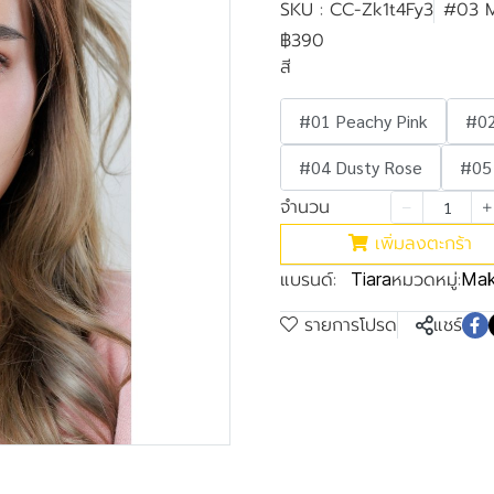
SKU : CC-Zk1t4Fy3
#03 M
฿390
สี
#01 Peachy Pink
#02
#04 Dusty Rose
#05
จำนวน
เพิ่มลงตะกร้า
แบรนด์:
หมวดหมู่:
Tiara
Mak
รายการโปรด
แชร์