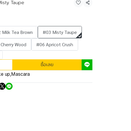
isty Taupe
แชร์
 Milk Tea Brown
#03 Misty Taupe
 Cherry Wood
#06 Apricot Crush
ซื้อเลย
e up
,
Mascara