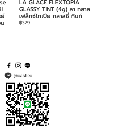
se
LA GLACE FLEXTOPIA
il
GLASSY TINT (4g) ลา กลาส
ย์
เฟล็กซ์โทเปีย กลาสซี่ ทินท์
อน
฿329
@castlec