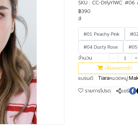
SKU : CC-DtfyYlWC
#06 A
฿390
สี
#01 Peachy Pink
#02
#04 Dusty Rose
#05
จำนวน
เพิ่มลงตะกร้า
แบรนด์:
หมวดหมู่:
Tiara
Mak
รายการโปรด
แชร์