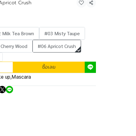
pricot Crush
แชร์
 Milk Tea Brown
#03 Misty Taupe
 Cherry Wood
#06 Apricot Crush
ซื้อเลย
e up
,
Mascara