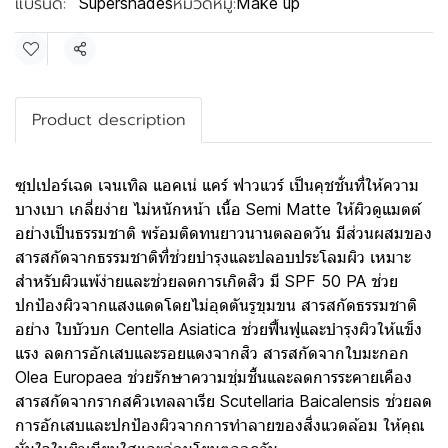
แบรนด์:
หมวดหมู่:
Supershades
Make up
แชร์
Product description
ซุปเปอร์เฉด เจนเทิล แอคเน่ แคร์ ฟาวแวร์ เป็นคุชชั่นที่ให้ความ
บางเบา เกลี่ยง่าย ไม่หนักหน้า เนื้อ Semi Matte ให้ผิวดูแมตต์
อย่างเป็นธรรมชาติ พร้อมติดทนยาวนานตลอดวัน มีส่วนผสมของ
สารสกัดจากธรรมชาติที่ช่วยบำรุงและปลอบประโลมผิว เหมาะ
สำหรับผิวแพ้ง่ายและช่วยลดการเกิดสิว มี SPF 50 PA ช่วย
ปกป้องผิวจากแสงแดดโดยไม่อุดตันรูขุมขน สารสกัดธรรมชาติ
อย่าง ใบบัวบก Centella Asiatica ช่วยฟื้นฟูและบำรุงผิวให้แข็ง
แรง ลดการอักเสบและรอยแดงจากสิว สารสกัดจากใบมะกอก
Olea Europaea ช่วยรักษาความชุ่มชื้นและลดการระคายเคือง
สารสกัดจากรากสคิวเทลลาเรีย Scutellaria Baicalensis ช่วยลด
การอักเสบและปกป้องผิวจากการทำลายของสิ่งแวดล้อม ให้คุณ