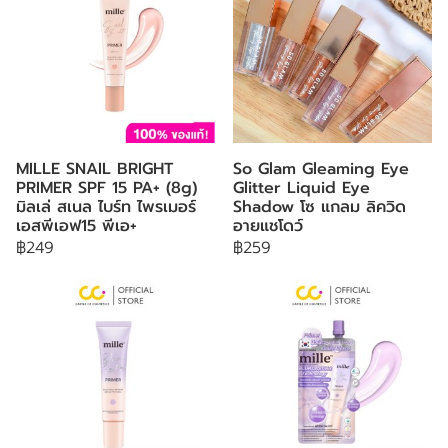
MILLE SNAIL BRIGHT
So Glam Gleaming Eye
PRIMER SPF 15 PA+ (8g)
Glitter Liquid Eye
มิลเล่ สเนล ไบร์ท ไพรเมอร์
Shadow โซ แกลม ลิควิด
เอสพีเอฟ15 พีเอ+
อายแชโดว์
฿249
฿259