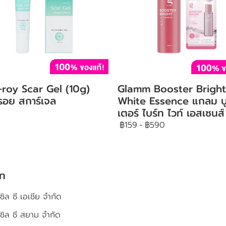
-roy Scar Gel (10g)
Glamm Booster Bright
์รอย สการ์เจล
White Essence แกลม บ
เตอร์ ไบร์ท ไวท์ เอสเซนส์
฿159
-
฿590
ัท
ซิล ซี เอเชีย จำกัด
เซิล ซี สยาม จำกัด