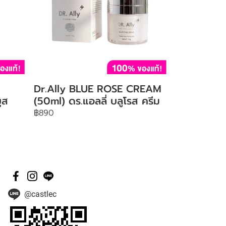
Dr.Ally BLUE ROSE CREAM
ูส
(50ml) ดร.แอลลี่ บลูโรส ครีม
฿890
@castlec