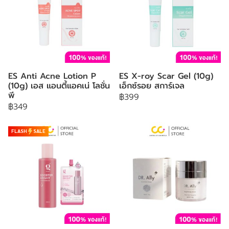
ES Anti Acne Lotion P
ES X-roy Scar Gel (10g)
(10g) เอส แอนตี้แอคเน่ โลชั่น
เอ็กซ์รอย สการ์เจล
พี
฿399
฿349
FLASH
SALE