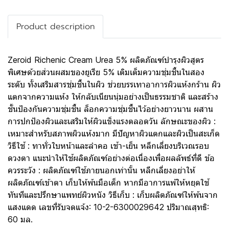
Product description
Zeroid Richenic Cream Urea 5% ผลิตภัณฑ์บำรุงผิวสูตร
พิเศษด้วยส่วนผสมของยูเรีย 5% เติมเต็มความชุ่มชื้นในสอง
ระดับ ทั้งเสริมสารชุ่มชื้นในผิว ช่วยบรรเทาอาการผิวแห้งกร้าน ผิว
แตกจากความแห้ง ให้กลับเนียนนุ่มอย่างเป็นธรรมชาติ และสร้าง
ชั้นป้องกันความชุ่มชื้น ล็อกความชุ่มชื้นไว้อย่างยาวนาน ผสาน
การปกป้องผิวและเสริมให้ผิวแข็งแรงตลอดวัน ลักษณะของผิว :
เหมาะสำหรับสภาพผิวแห้งมาก มีปัญหาผิวแตกและผิวเป็นสะเก็ด
วิธีใช้ : ทาทั่วใบหน้าและลำคอ เช้า-เย็น หลีกเลี่ยงบริเวณรอบ
ดวงตา แนะนำให้ใช้ผลิตภัณฑ์อย่างต่อเนื่องเพื่อผลลัพธ์ที่ดี ข้อ
ควรระวัง : ผลิตภัณฑ์ใช้ภายนอกเท่านั้น หลีกเลี่ยงอย่าให้
ผลิตภัณฑ์เข้าตา เก็บให้พ้นมือเด็ก หากมีอาการแพ้ให้หยุดใช้
ทันทีและปรึกษาแพทย์ผิวหนัง วิธีเก็บ : เก็บผลิตภัณฑ์ให้พ้นจาก
แสงแดด เลขที่รับจดแจ้ง: 10-2-6300029642 ปริมาณสุทธิ:
60 มล.