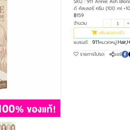
SKU : 911 Annie Ash Blo
ด์ คัลเลอร์ ครีม (100 ml +1
฿159
จำนวน
เพิ่มลงตะกร้า
แบรนด์:
หมวดหมู่:
911
Hair
,
H
รายการโปรด
แชร์