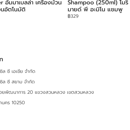
r อัมมาเบลล่า เครื่องม้วน
Shampoo (250ml) โมริ
นอัตโนมัติ
มายด์ พี อะมิโน แชมพู
฿329
ัท
ซิล ซี เอเชีย จำกัด
เซิล ซี สยาม จำกัด
4 ซอยพัฒนาการ 20 แขวงสวนหลวง เขตสวนหลวง
หานคร 10250