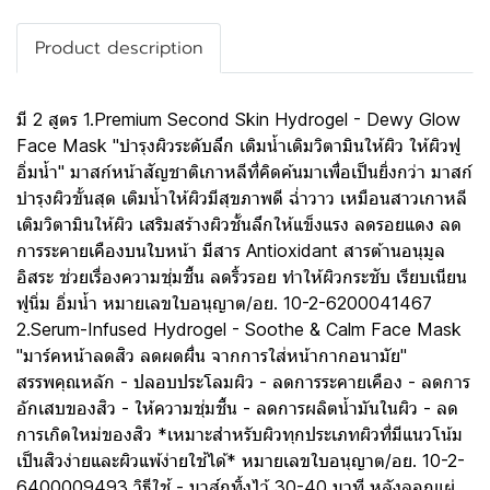
Product description
มี 2 สูตร 1.Premium Second Skin Hydrogel - Dewy Glow
Face Mask "บำรุงผิวระดับลึก เติมน้ำเติมวิตามินให้ผิว ให้ผิวฟู
อิ่มน้ำ" มาสก์หน้าสัญชาติเกาหลีที่คิดค้นมาเพื่อเป็นยิ่งกว่า มาสก์
บำรุงผิวขั้นสุด เติมน้ำให้ผิวมีสุขภาพดี ฉ่ำวาว เหมือนสาวเกาหลี
เติมวิตามินให้ผิว เสริมสร้างผิวชั้นลึกให้แข็งแรง ลดรอยแดง ลด
การระคายเคืองบนใบหน้า มีสาร Antioxidant สารต้านอนุมูล
อิสระ ช่วยเรื่องความชุ่มชื้น ลดริ้วรอย ทำให้ผิวกระชับ เรียบเนียน
ฟูนิ่ม อิ่มน้ำ หมายเลขใบอนุญาต/อย. 10-2-6200041467
2.Serum-Infused Hydrogel - Soothe & Calm Face Mask
"มาร์คหน้าลดสิว ลดผดผื่น จากการใส่หน้ากากอนามัย"
สรรพคุณหลัก - ปลอบประโลมผิว - ลดการระคายเคือง - ลดการ
อักเสบของสิว - ให้ความชุ่มชื้น - ลดการผลิตน้ำมันในผิว - ลด
การเกิดใหม่ของสิว *เหมาะสำหรับผิวทุกประเภทผิวที่มีแนวโน้ม
เป็นสิวง่ายและผิวแพ้ง่ายใช้ได้* หมายเลขใบอนุญาต/อย. 10-2-
6400009493 วิธีใช้ - มาส์กทิ้งไว้ 30-40 นาที หลังลอกแผ่