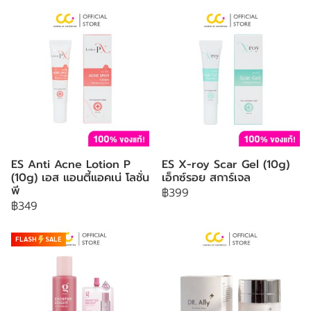
ES Anti Acne Lotion P
ES X-roy Scar Gel (10g)
(10g) เอส แอนตี้แอคเน่ โลชั่น
เอ็กซ์รอย สการ์เจล
พี
฿399
฿349
FLASH
SALE