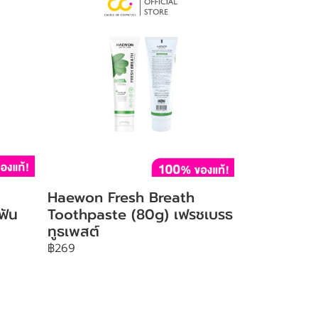
Haewon Fresh Breath
ฟัน
Toothpaste (80g) เฟรชเบรธ
ทูธเพสต์
฿269