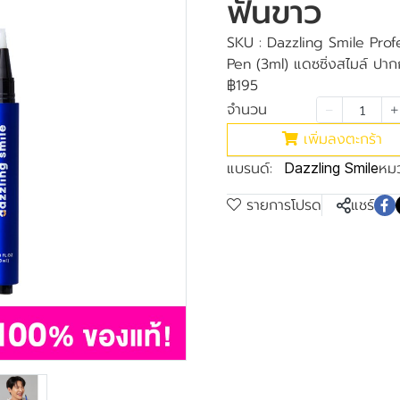
ฟันขาว
SKU : Dazzling Smile Prof
Pen (3ml) แดซซิ่งสไมล์ ปา
฿195
จำนวน
เพิ่มลงตะกร้า
แบรนด์:
หมว
Dazzling Smile
รายการโปรด
แชร์