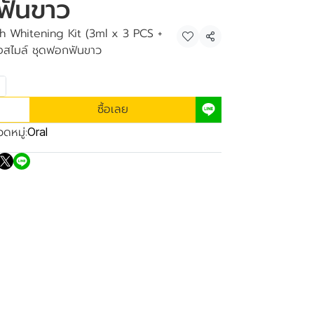
ฟันขาว
h Whitening Kit (3ml x 3 PCS +
แชร์
งสไมล์ ชุดฟอกฟันขาว
ซื้อเลย
ดหมู่:
Oral