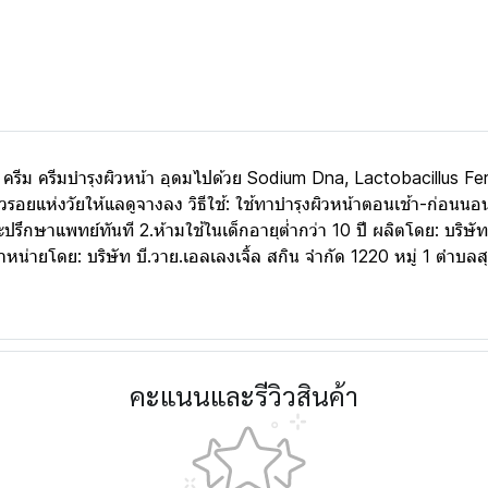
ครีม ครีมบำรุงผิวหน้า อุดมไปด้วย Sodium Dna, Lactobacillus Fer
ริ้วรอยแห่งวัยให้แลดูจางลง วิธีใช้: ใช้ทาบำรุงผิวหน้าตอนเช้า-ก่อน
ละปรึกษาแพทย์ทันที 2.ห้ามใช้ในเด็กอายุต่ำกว่า 10 ปี ผลิตโดย: บริ
หน่ายโดย: บริษัท บี.วาย.เอลเลงเจิ้ล สกิน จำกัด 1220 หมู่ 1 ตำบ
คะแนนและรีวิวสินค้า