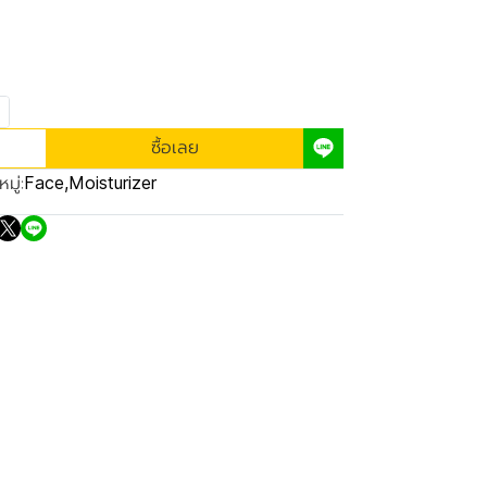
ซื้อเลย
มู่:
Face
,
Moisturizer