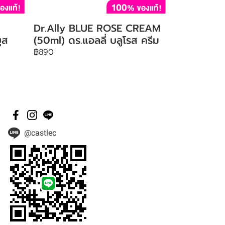
Dr.Ally BLUE ROSE CREAM
ูส
(50ml) ดร.แอลลี่ บลูโรส ครีม
฿890
@castlec