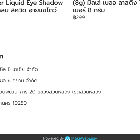
ter Liquid Eye Shadow
(8g) มิลเล่ เบลอ ลาสติ้ง
ลม ลิควิด อายแชโดว์
เมอร์ 8 กรัม
฿299
ัท
ซิล ซี เอเชีย จำกัด
เซิล ซี สยาม จำกัด
4 ซอยพัฒนาการ 20 แขวงสวนหลวง เขตสวนหลวง
หานคร 10250
Powered By
MakeWebEasy