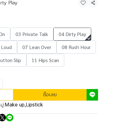
rty Play
แชร์
 On
03 Private Talk
04 Dirty Play
 Loud
07 Lean Over
08 Rush Hour
utton Slip
11 Hips Scan
ซื้อเลย
ู่:
Make up
,
Lipstick