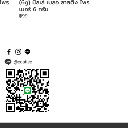
 ไพร
(6g) มิลเล่ เบลอ ลาสติ้ง ไพร
เมอร์ 6 กรัม
฿99
@castlec