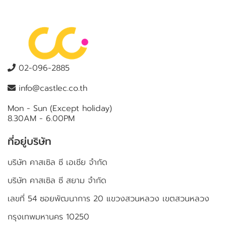
02-096-2885
info@castlec.co.th
Mon - Sun (Except holiday)
8.30AM - 6.00PM
ที่อยู่บริษัท
บริษัท คาสเซิล ซี เอเชีย จำกัด
บริษัท คาสเซิล ซี สยาม จำกัด
เลขที่ 54 ซอยพัฒนาการ 20 แขวงสวนหลวง เขตสวนหลวง
กรุงเทพมหานคร 10250