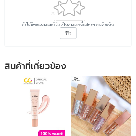
ยังไม่มีคะแนนและรีวิว เป็นคนแรกที่แสดงความคิดเห็น
รีวิว
สินค้าที่เกี่ยวข้อง