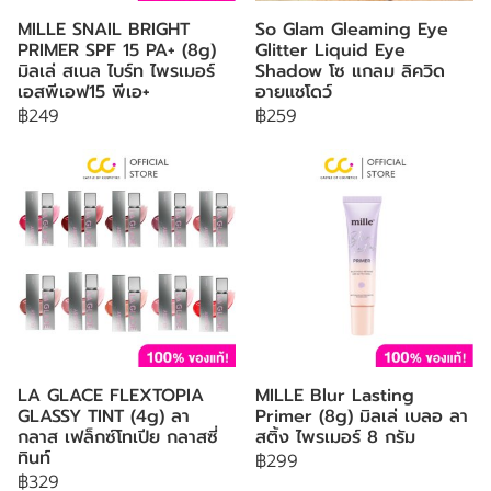
MILLE SNAIL BRIGHT
So Glam Gleaming Eye
PRIMER SPF 15 PA+ (8g)
Glitter Liquid Eye
มิลเล่ สเนล ไบร์ท ไพรเมอร์
Shadow โซ แกลม ลิควิด
เอสพีเอฟ15 พีเอ+
อายแชโดว์
฿249
฿259
LA GLACE FLEXTOPIA
MILLE Blur Lasting
GLASSY TINT (4g) ลา
Primer (8g) มิลเล่ เบลอ ลา
กลาส เฟล็กซ์โทเปีย กลาสซี่
สติ้ง ไพรเมอร์ 8 กรัม
ทินท์
฿299
฿329