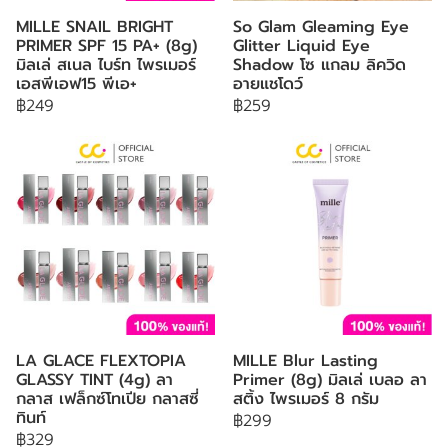
MILLE SNAIL BRIGHT
So Glam Gleaming Eye
PRIMER SPF 15 PA+ (8g)
Glitter Liquid Eye
มิลเล่ สเนล ไบร์ท ไพรเมอร์
Shadow โซ แกลม ลิควิด
เอสพีเอฟ15 พีเอ+
อายแชโดว์
฿249
฿259
LA GLACE FLEXTOPIA
MILLE Blur Lasting
GLASSY TINT (4g) ลา
Primer (8g) มิลเล่ เบลอ ลา
กลาส เฟล็กซ์โทเปีย กลาสซี่
สติ้ง ไพรเมอร์ 8 กรัม
ทินท์
฿299
฿329