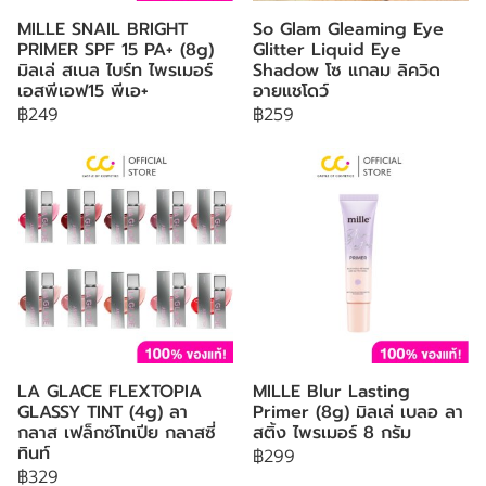
MILLE SNAIL BRIGHT
So Glam Gleaming Eye
PRIMER SPF 15 PA+ (8g)
Glitter Liquid Eye
มิลเล่ สเนล ไบร์ท ไพรเมอร์
Shadow โซ แกลม ลิควิด
เอสพีเอฟ15 พีเอ+
อายแชโดว์
฿249
฿259
LA GLACE FLEXTOPIA
MILLE Blur Lasting
GLASSY TINT (4g) ลา
Primer (8g) มิลเล่ เบลอ ลา
กลาส เฟล็กซ์โทเปีย กลาสซี่
สติ้ง ไพรเมอร์ 8 กรัม
ทินท์
฿299
฿329