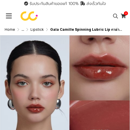
รับประกันสินค้าของแท้ 100%
ส่งเร็วทันใจ
0
Home
...
Lipstick
Gala Camille Spinning Lubric Lip กาล่า กามิลเล่ ลิป Tint Oil เนื้อลื่น ทิ้ง Stain ติดทน