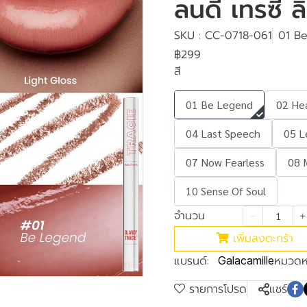
ลนดี้ เทรซี่
SKU : CC-0718-061
01 B
฿299
สี
01 Be Legend
02 He
04 Last Speech
05 L
07 Now Fearless
08 
10 Sense Of Soul
จำนวน
เพิ่มลงตะกร้า
แบรนด์:
หมวดหม
Galacamille
รายการโปรด
แชร์