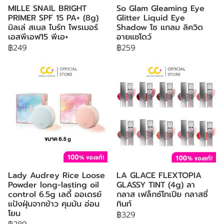
MILLE SNAIL BRIGHT
So Glam Gleaming Eye
PRIMER SPF 15 PA+ (8g)
Glitter Liquid Eye
มิลเล่ สเนล ไบร์ท ไพรเมอร์
Shadow โซ แกลม ลิควิด
เอสพีเอฟ15 พีเอ+
อายแชโดว์
฿249
฿259
Lady Audrey Rice Loose
LA GLACE FLEXTOPIA
Powder long-lasting oil
GLASSY TINT (4g) ลา
control 6.5g เลดี้ ออเดรย์
กลาส เฟล็กซ์โทเปีย กลาสซี่
แป้งฝุ่นจากข้าว คุมมัน อ่อน
ทินท์
โยน
฿329